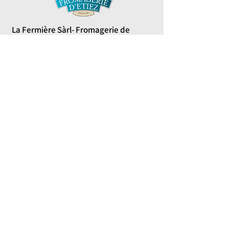
La Fermière Sàrl- Fromagerie de
Lausanne
Si vous êtes dans le coin de Lausanne, allez
jeter un oeil dans cette fromagerie qui vous
proposera des produits aussi alléchants les
uns que les autres.
A défaut d'un site internet nous vous
donnons leur adresse:
Av. de Béthusy 86, 1012 Lausanne