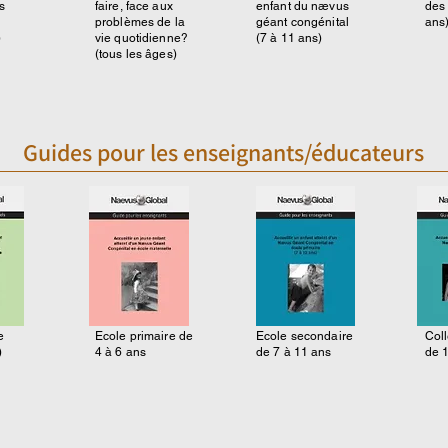
s
faire, face aux
enfant du nævus
des
problèmes de la
géant congénital
ans
)
vie quotidienne?
(7 à 11 ans)
(tous les âges)
Guides pour les enseignants/éducateurs
e
Ecole primaire de
Ecole secondaire
Coll
)
4 à 6 ans
de 7 à 11 ans
de 